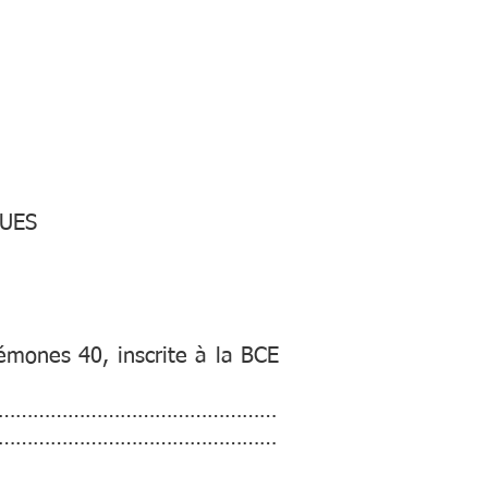
CONTACT
QUES
émones 40, inscrite à la BCE
…………………………………………
…………………………………………