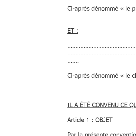
Ci-après dénommé « le pr
ET :
……………………………………
……………………………………
…….
Ci-après dénommé « le cl
IL A ÉTÉ CONVENU CE QU
Article 1 : OBJET
Par la présente convention