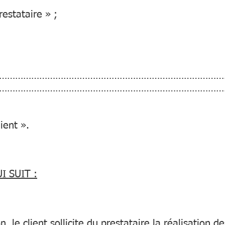
estataire » ;
…………………………………………………………………………
…………………………………………………………………………
ient ».
I SUIT :
, le client sollicite du prestataire la réalisation d