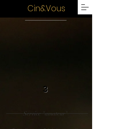
Cin&Vous
3
Service "amateur"