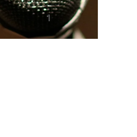
1
Service "professionnel"
Estimation : 6000€/j de tournage (*)
Plus d'infos
Nos prix TTC en euros sont donnés à
titre indicatif et sont susceptibles d'être
modifiés en fonction des spécificités du